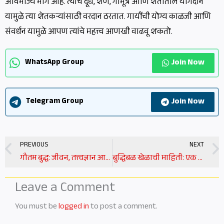
अविभाज्य भाग आहे. त्यांचे दूध, शेण, गोमूत्र आणि शेतीतील योगदान
यामुळे त्या शेतकऱ्यांसाठी वरदान ठरतात. गायींची योग्य काळजी आणि
संवर्धन यामुळे आपण त्यांचे महत्त्व आणखी वाढवू शकतो.
Join Now
WhatsApp Group
Join Now
Telegram Group
Prev
PREVIOUS
NEXT
गौतम बुद्ध: जीवन, तत्त्वज्ञान आणि वारसा | gautam buddha information in marathi
बुद्धिबळ खेळाची माहिती: एक संपूर्ण मार्गदर्शक | chess game information in marathi
Leave a Comment
You must be
logged in
to post a comment.