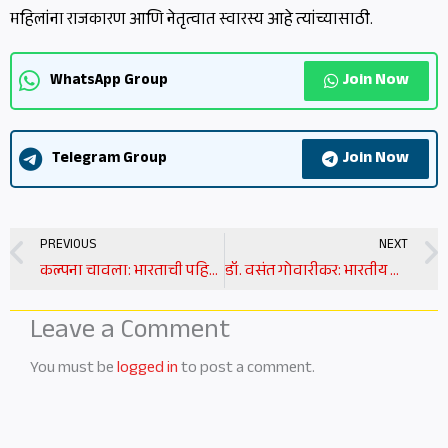
महिलांना राजकारण आणि नेतृत्वात स्वारस्य आहे त्यांच्यासाठी.
Join Now
WhatsApp Group
Join Now
Telegram Group
Prev
PREVIOUS
NEXT
कल्पना चावला: भारताची पहिली महिला अंतराळवीर | kalpana chawla information in marathi
डॉ. वसंत गोवारीकर: भारतीय शास्त्रज्ञांचा प्रेरणादायी प्रवास | dr vasant gowarikar information in marathi
Leave a Comment
You must be
logged in
to post a comment.