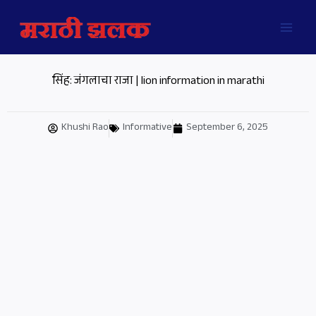
Skip
MAI
to
MEN
content
सिंह: जंगलाचा राजा | lion information in marathi
Khushi Rao
Informative
September 6, 2025