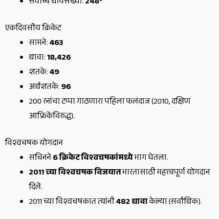
सर्वोच्च धावसंख्या:
248*
एकदिवसीय क्रिकेट
सामने:
463
धावा:
18,426
शतके:
49
अर्धशतके:
96
200 रनांचा टप्पा गाठणारा पहिला फलंदाज (2010, दक्षिण
आफ्रिकेविरुद्ध).
विश्वचषक योगदान
सचिनने
6 क्रिकेट विश्वचषकांमध्ये
भाग घेतला.
2011 च्या विश्वचषक विजयात
भारतासाठी महत्त्वपूर्ण योगदान
दिले.
2011 च्या विश्वचषकात त्यांनी
482 धावा
केल्या (सर्वाधिक).