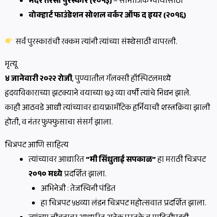
मदर तेरेसा पुरस्कार (२०१३)
– सामाजिक न्यायासाठी
वोक्हार्ट फाउंडेशन सोशल वर्कर ऑफ द इयर (२०१६)
सर्व पुरस्कारांची रक्कम त्यांनी त्यांच्या संस्थेसाठी वापरली.
मृत्यू
४ जानेवारी २०२२ रोजी
, पुण्यातील गॅलक्सी हॉस्पिटलमध्ये
हृदयविकाराच्या झटक्याने वयाच्या ७३ व्या वर्षी त्यांचे निधन झाले.
काही आठवडे आधी त्यांच्यावर डायफ्रामॅटिक हर्नियाची शस्त्रक्रिया झाली
होती, व नंतर फुफ्फुसाचा संसर्ग झाला.
चित्रपट आणि साहित्य
त्यांच्यावर आधारित
“मी सिंधुताई सपकाळ”
हा मराठी चित्रपट
२०१० मध्ये
प्रदर्शित झाला.
अभिनेत्री : तेजस्विनी पंडित
हा चित्रपट ५४व्या लंडन चित्रपट महोत्सवात प्रदर्शित झाला.