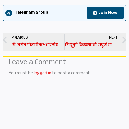
Join Now
Telegram Group
Prev
PREVIOUS
NEXT
डॉ. वसंत गोवारीकर: भारतीय शास्त्रज्ञांचा प्रेरणादायी प्रवास | dr vasant gowarikar information in marathi
सिंधुदुर्ग किल्ल्याची संपूर्ण माहिती | sindhudurg fort information in marathi
Leave a Comment
You must be
logged in
to post a comment.