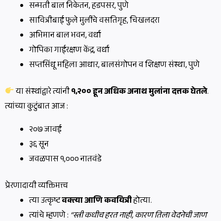
सन्मती बाल निकेतन, हडपसर, पुणे
सावित्रीबाई फुले मुलींचे वसतिगृह, चिखलदरा
अभिमान बाल भवन, वर्धा
गोपिका गाईरक्षण केंद्र, वर्धा
सप्तसिंधू महिला आधार, बालसंगोपन व शिक्षण संस्था, पुणे
या संस्थांद्वारे त्यांनी
१,२०० हून अधिक अनाथ मुलांना दत्तक घेतले
.
त्यांच्या कुटुंबात आज :
२०७ जावई
३६ सून
जवळपास १,००० नातवंडे
प्रेरणादायी व्यक्तिमत्त्व
त्या उत्कृष्ट
वक्त्या आणि कवयित्री
होत्या.
त्यांचे म्हणणे :
“स्त्री कधीच हरत नाही, कारण तिला वेदनेची जाण