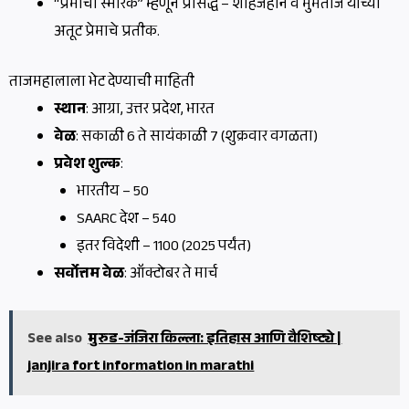
“प्रेमाचा स्मारक” म्हणून प्रसिद्ध – शाहजहान व मुमताज यांच्या
अतूट प्रेमाचे प्रतीक.
ताजमहालाला भेट देण्याची माहिती
स्थान
: आग्रा, उत्तर प्रदेश, भारत
वेळ
: सकाळी 6 ते सायंकाळी 7 (शुक्रवार वगळता)
प्रवेश शुल्क
:
भारतीय – ₹50
SAARC देश – ₹540
इतर विदेशी – ₹1100 (2025 पर्यंत)
सर्वोत्तम वेळ
: ऑक्टोबर ते मार्च
See also
मुरुड-जंजिरा किल्ला: इतिहास आणि वैशिष्ट्ये |
janjira fort information in marathi