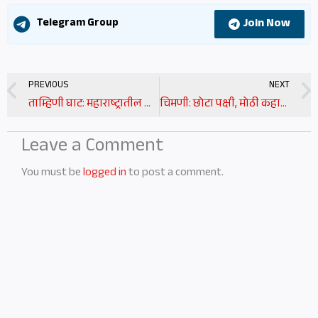
Join Now
Telegram Group
Prev
PREVIOUS
NEXT
ताम्हिणी घाट: महाराष्ट्रातील निसर्गरम्य प्रवास | tamhini ghat information in marathi
चिमणी: छोटा पक्षी, मोठी कहाणी | sparrow information in marathi
Leave a Comment
You must be
logged in
to post a comment.