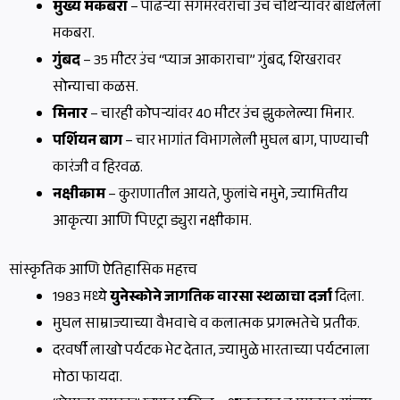
मुख्य मकबरा
– पांढऱ्या संगमरवराचा उंच चौथऱ्यावर बांधलेला
मकबरा.
गुंबद
– 35 मीटर उंच “प्याज आकाराचा” गुंबद, शिखरावर
सोन्याचा कळस.
मिनार
– चारही कोपऱ्यांवर 40 मीटर उंच झुकलेल्या मिनार.
पर्शियन बाग
– चार भागांत विभागलेली मुघल बाग, पाण्याची
कारंजी व हिरवळ.
नक्षीकाम
– कुराणातील आयते, फुलांचे नमुने, ज्यामितीय
आकृत्या आणि पिएट्रा ड्युरा नक्षीकाम.
सांस्कृतिक आणि ऐतिहासिक महत्त्व
1983 मध्ये
युनेस्कोने जागतिक वारसा स्थळाचा दर्जा
दिला.
मुघल साम्राज्याच्या वैभवाचे व कलात्मक प्रगल्भतेचे प्रतीक.
दरवर्षी लाखो पर्यटक भेट देतात, ज्यामुळे भारताच्या पर्यटनाला
मोठा फायदा.