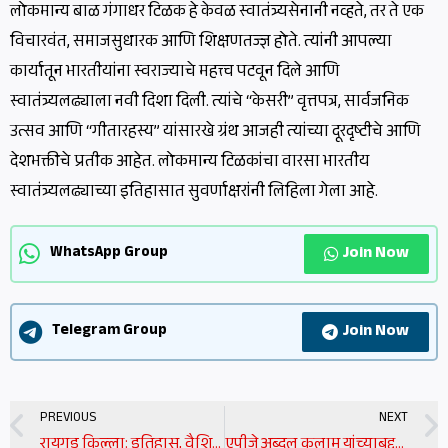
लोकमान्य बाळ गंगाधर टिळक हे केवळ स्वातंत्र्यसेनानी नव्हते, तर ते एक
विचारवंत, समाजसुधारक आणि शिक्षणतज्ज्ञ होते. त्यांनी आपल्या
कार्यातून भारतीयांना स्वराज्याचे महत्त्व पटवून दिले आणि
स्वातंत्र्यलढ्याला नवी दिशा दिली. त्यांचे “केसरी” वृत्तपत्र, सार्वजनिक
उत्सव आणि “गीतारहस्य” यांसारखे ग्रंथ आजही त्यांच्या दूरदृष्टीचे आणि
देशभक्तीचे प्रतीक आहेत. लोकमान्य टिळकांचा वारसा भारतीय
स्वातंत्र्यलढ्याच्या इतिहासात सुवर्णाक्षरांनी लिहिला गेला आहे.
Join Now
WhatsApp Group
Join Now
Telegram Group
Prev
PREVIOUS
NEXT
रायगड किल्ला: इतिहास, वैशिष्ट्ये आणि महत्त्व | raigad fort information in marathi
एपीजे अब्दुल कलाम यांच्याबद्दल माहिती | apj abdul kalam information in marathi